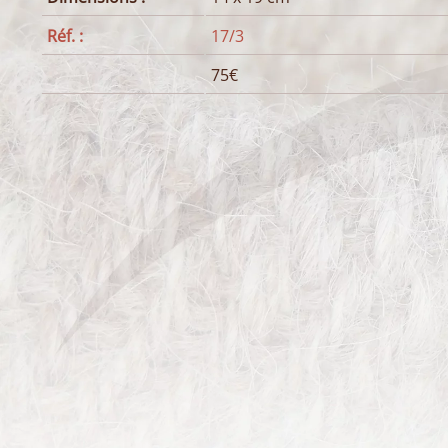
Réf. :
17/3
75€