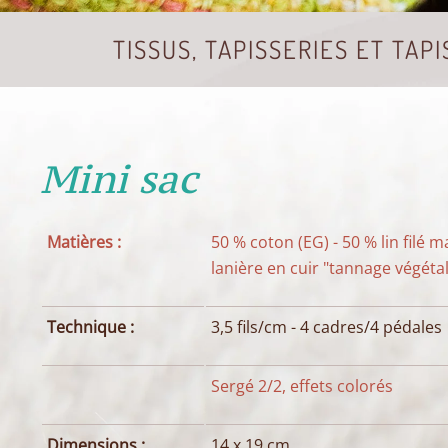
TISSUS, TAPISSERIES ET TAPI
Mini sac
Matières :
50 % coton (EG) - 50 % lin filé m
lanière en cuir "tannage végéta
Technique :
3,5 fils/cm - 4 cadres/4 pédales
Sergé 2/2, effets colorés
Dimensions :
14 x 19 cm