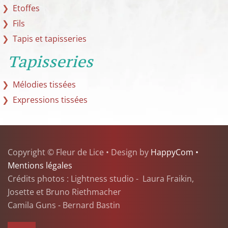
Etoffes
Fils
Tapis et tapisseries
Tapisseries
Mélodies tissées
Expressions tissées
Copyright © Fleur de Lice • Design by
HappyCom •
Mentions légales
Crédits photos : Lightness studio - Laura Fraikin,
Josette et Bruno Riethmacher
Camila Guns - Bernard Bastin