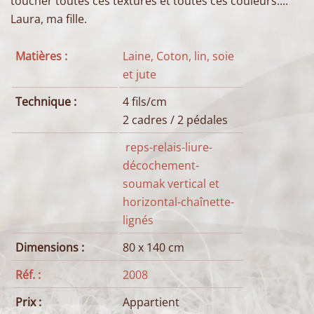
toucher toutes ces textures et toutes ces couleurs.... "
Laura, ma fille.
Matières :
Laine, Coton, lin, soie
et jute
Technique :
4 fils/cm
2 cadres / 2 pédales
reps-relais-liure-
décochement-
soumak vertical et
horizontal-chaînette-
lignés
Dimensions :
80 x 140 cm
Réf. :
2008
Prix :
Appartient