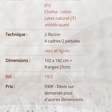
(Fr)
Chaîne : coton
Latex naturel (IT)
antidérapant
Technique :
2 fils/cm
4 cadres/2 pédales
reps et lignés
Dimensions :
102 x 182 cm +
franges (7cm)
Réf. :
19/2
Prix :
930€ - Devis sur
demande pour
d'autres dimensions