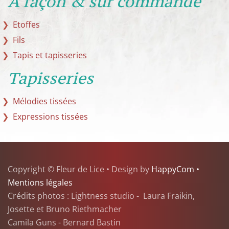
A façon & sur commande
Etoffes
Fils
Tapis et tapisseries
Tapisseries
Mélodies tissées
Expressions tissées
Copyright © Fleur de Lice • Design by
HappyCom •
Mentions légales
Crédits photos : Lightness studio - Laura Fraikin,
Josette et Bruno Riethmacher
Camila Guns - Bernard Bastin