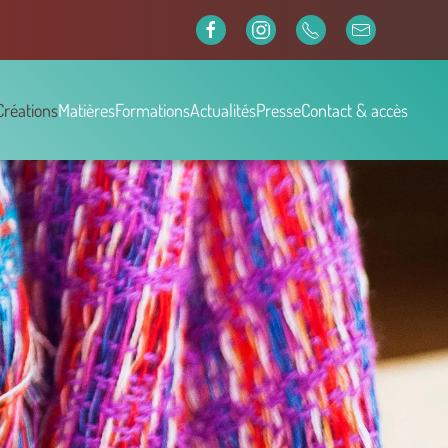
Créations
Matières
Formations
Actualités
Presse
Contact & accès