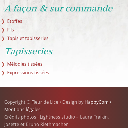
A façon & sur commande
Etoffes
Fils
Tapis et tapisseries
Tapisseries
Mélodies tissées
Expressions tissées
Copyright © Fleur de Lice • Design by
HappyCom •
Mentions légales
Crédits photos : Lightness studio - Laura Fraikin,
Josette et Bruno Riethmacher