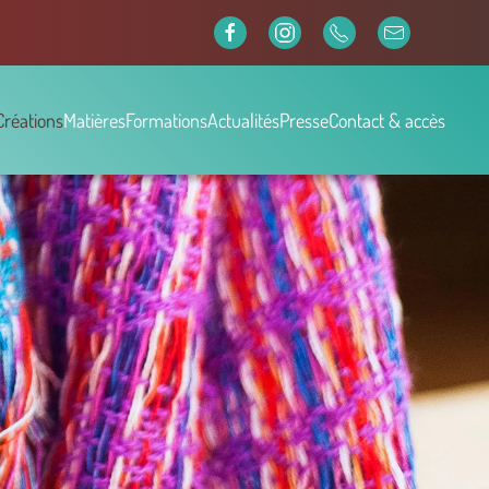
Créations
Matières
Formations
Actualités
Presse
Contact & accès