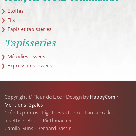
Etoffes
Fils
Tapis et tapisseries
Tapisseries
Mélodies tissées
Expressions tissées
Copyright © Fleur de Lice • Design by
HappyCom •
Mentions légales
Crédits photos : Lightness studio - Laura Fraikin,
Josette et Bruno Riethmacher
Camila Guns - Bernard Bastin