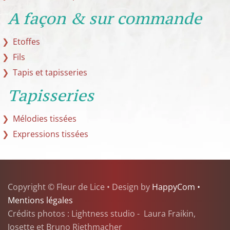
A façon & sur commande
Etoffes
Fils
Tapis et tapisseries
Tapisseries
Mélodies tissées
Expressions tissées
Copyright © Fleur de Lice • Design by
HappyCom •
Mentions légales
Crédits photos : Lightness studio - Laura Fraikin,
Josette et Bruno Riethmacher