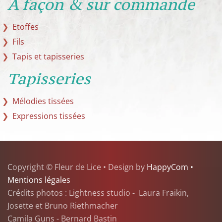
A façon & sur commande
Etoffes
Fils
Tapis et tapisseries
Tapisseries
Mélodies tissées
Expressions tissées
Copyright © Fleur de Lice • Design by
HappyCom •
Mentions légales
Crédits photos : Lightness studio - Laura Fraikin,
Josette et Bruno Riethmacher
Camila Guns - Bernard Bastin