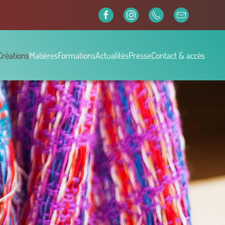
Créations
Matières
Formations
Actualités
Presse
Contact & accès