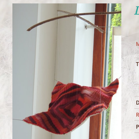
M
T
D
R
P