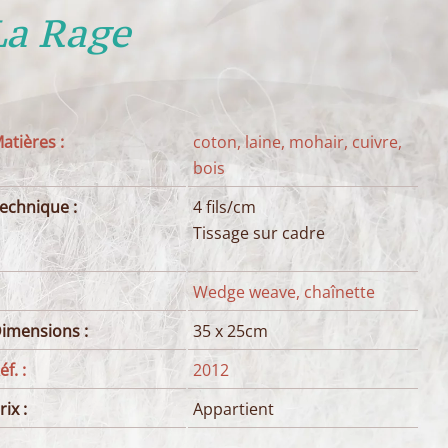
La Rage
atières :
coton, laine, mohair, cuivre,
bois
echnique :
4 fils/cm
Tissage sur cadre
Wedge weave, chaînette
imensions :
35 x 25cm
éf. :
2012
rix :
Appartient