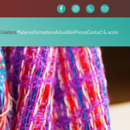
Créations
Matières
Formations
Actualités
Presse
Contact & accès