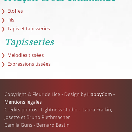
Etoffes
Fils
Tapis et tapisseries
Tapisseries
Mélodies tissées
Expressions tissées
Copyright © Fleur de Lice • Design by
HappyCom •
Mentions légales
Crédits photos : Lightness studio - Laura Fraikin,
Josette et Bruno Riethmacher
Camila Guns - Bernard Bastin