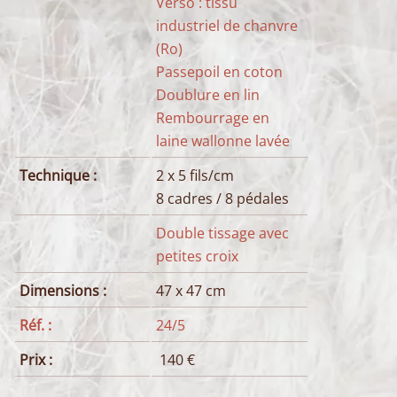
Verso : tissu
industriel de chanvre
(Ro)
Passepoil en coton
Doublure en lin
Rembourrage en
laine wallonne lavée
Technique :
2 x 5 fils/cm
8 cadres / 8 pédales
Double tissage avec
petites croix
Dimensions :
47 x 47 cm
Réf. :
24/5
Prix :
140 €