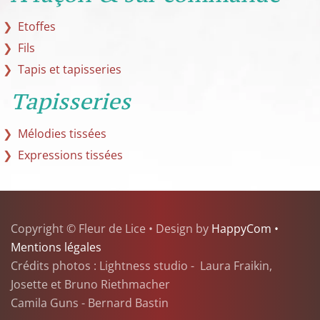
Etoffes
Fils
Tapis et tapisseries
Tapisseries
Mélodies tissées
Expressions tissées
Copyright © Fleur de Lice • Design by
HappyCom •
Mentions légales
Crédits photos : Lightness studio - Laura Fraikin,
Josette et Bruno Riethmacher
Camila Guns - Bernard Bastin