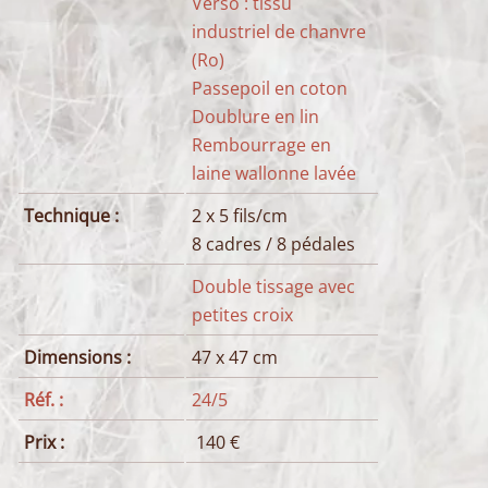
Verso : tissu
industriel de chanvre
(Ro)
Passepoil en coton
Doublure en lin
Rembourrage en
laine wallonne lavée
Technique :
2 x 5 fils/cm
8 cadres / 8 pédales
Double tissage avec
petites croix
Dimensions :
47 x 47 cm
Réf. :
24/5
Prix :
140 €